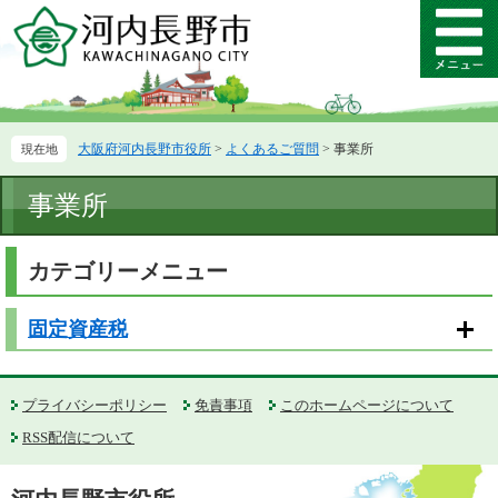
ペ
メ
ー
ニ
メ
ジ
ュ
ニ
の
ー
ュ
先
を
ー
頭
飛
大阪府河内長野市役所
>
よくあるご質問
>
事業所
で
ば
す。
し
本
て
事業所
文
本
文
カテゴリーメニュー
へ
固定資産税
プライバシーポリシー
免責事項
このホームページについて
RSS配信について