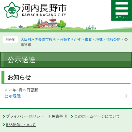
ペ
メ
ー
ニ
メ
ジ
ュ
ニ
の
ー
ュ
先
を
ー
頭
飛
大阪府河内長野市役所
>
分類でさがす
>
市政・地域
>
情報公開
>
公
で
ば
示送達
す。
し
て
本
公示送達
本
文
文
へ
お知らせ
2026年5月29日更新
公示送達
プライバシーポリシー
免責事項
このホームページについて
RSS配信について