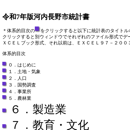
令和7年版河内長野市統計書
＊体系的目次の
をクリックすると以下に統計表のタイトル
クリックすると別ウィンドウでそれぞれのファイル形式でデ
ＸＣＥＬブック形式、それ以前は、ＥＸＣＥＬ９７－２００
体系的目次
０．はじめに
１．土地・気象
２．人口
３．国勢調査
４．事業所
５．農林業
６．製造業
７．教育・文化