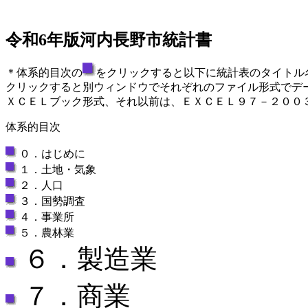
令和6年版河内長野市統計書
＊体系的目次の
をクリックすると以下に統計表のタイトル
クリックすると別ウィンドウでそれぞれのファイル形式でデ
ＸＣＥＬブック形式、それ以前は、ＥＸＣＥＬ９７－２００
体系的目次
０．はじめに
１．土地・気象
２．人口
３．国勢調査
４．事業所
５．農林業
６．製造業
７．商業