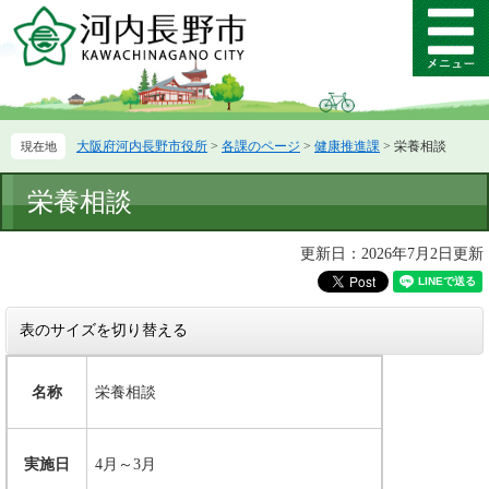
ペ
メ
ー
ニ
メ
ジ
ュ
ニ
の
ー
ュ
先
を
ー
頭
飛
大阪府河内長野市役所
>
各課のページ
>
健康推進課
>
栄養相談
で
ば
す。
し
本
て
栄養相談
文
本
文
更新日：2026年7月2日更新
へ
表のサイズを切り替える
名称
栄養相談
実施日
4月～3月