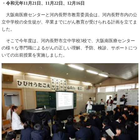
・令和元年11
月21
日、11
月22
日、12
月16
日
大阪南医療センターと河内長野市教育委員会は、河内長野市内の公
立中学校の全生徒が、卒業までにがん教育が受けられる計画を立てま
した。
そこで今年度は、河内長野市立中学校3校で、大阪南医療センター
の様々な専門職によるがんの正しい理解、予防、検診、サポートにつ
いての出前授業を実施しました。