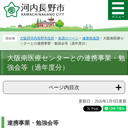
ペ
メ
ー
ニ
メ
ジ
ュ
ニ
の
ー
ュ
先
を
ー
頭
飛
大阪府河内長野市役所
>
各課のページ
>
健康推進課
>
大阪南医療セ
で
ば
ンターとの連携事業・勉強会等（過年度分）
す。
し
て
本
大阪南医療センターとの連携事業・勉
本
文
文
強会等（過年度分）
へ
ページ内目次
更新日：2026年2月9日更新
連携事業・勉強会等