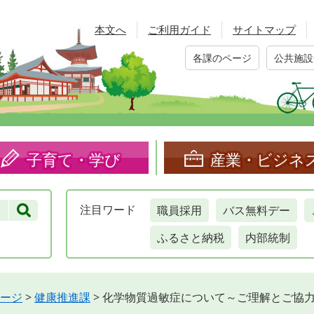
本文へ
ご利用ガイド
サイトマップ
各課のページ
公共施設
子育て・学び
産業・ビジネ
職員採用
バス無料デー
注目
ワード
ふるさと納税
内部統制
ージ
>
健康推進課
>
化学物質過敏症について～ご理解とご協