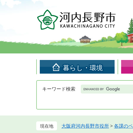
ペ
メ
ー
ニ
ジ
ュ
の
ー
先
を
頭
飛
で
ば
す。
し
て
暮らし・環境
本
文
へ
Google
キーワード検索
カ
ス
タ
ム
検
索
大阪府河内長野市役所
>
各課のペ