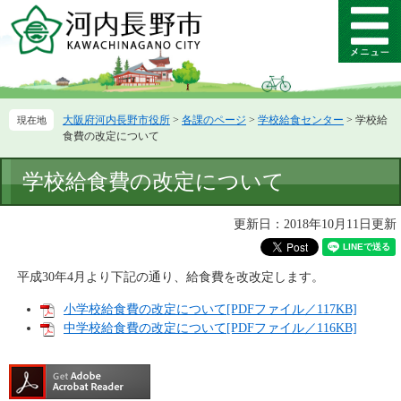
ペ
メ
ー
ニ
メ
ジ
ュ
ニ
の
ー
ュ
先
を
ー
頭
飛
大阪府河内長野市役所
>
各課のページ
>
学校給食センター
>
学校給
で
ば
食費の改定について
す。
し
て
本
学校給食費の改定について
本
文
文
へ
更新日：2018年10月11日更新
平成30年4月より下記の通り、給食費を改改定します。
小学校給食費の改定について[PDFファイル／117KB]
中学校給食費の改定について[PDFファイル／116KB]