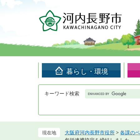
ペ
メ
ー
ニ
ジ
ュ
の
ー
先
を
頭
飛
で
ば
す。
し
て
暮らし・環境
本
文
へ
Google
キーワード検索
カ
ス
タ
ム
検
索
大阪府河内長野市役所
>
各課のペ