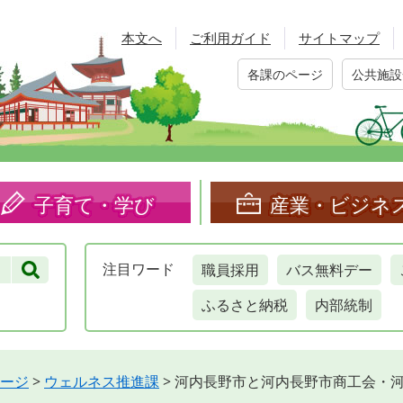
本文へ
ご利用ガイド
サイトマップ
各課のページ
公共施設
子育て・学び
産業・ビジネ
職員採用
バス無料デー
注目
ワード
ふるさと納税
内部統制
ージ
>
ウェルネス推進課
>
河内長野市と河内長野市商工会・