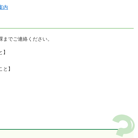
案内
課までご連絡ください。
と】
こと】