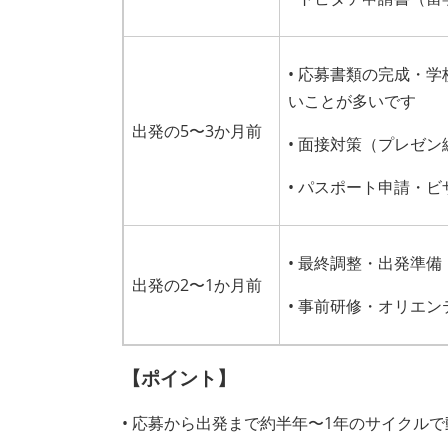
• 応募書類の完成・
いことが多いです
出発の5〜3か月前
• 面接対策（プレゼ
• パスポート申請・
• 最終調整・出発準備
出発の2〜1か月前
• 事前研修・オリエ
【ポイント】
• 応募から出発まで約半年〜1年のサイクル