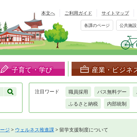
本文へ
ご利用ガイド
サイトマップ
各課のページ
公共施設
子育て・学び
産業・ビジネ
職員採用
バス無料デー
注目
ワード
ふるさと納税
内部統制
ージ
>
ウェルネス推進課
>
留学支援制度について