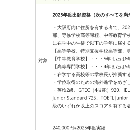
2025年度出願資格（次のすべてを満
・大阪府内に住所を有する者で、20
部、専修学校高等課程、中等教育学
に在学中の生徒で以下の学年に属す
【高等学校、特別支援学校高等部、専
【中等教育学校】・・・5年または6
対象
【高等専門学校】・・・4年または5
・在学する高校等の学校長が推薦す
・学位取得のための海外進学をめざ
・英検2級、GTEC（4技能）920、IELTS4
Junior Standard 725、TOEFL Ju
級のいずれか以上のスコアを有する
240,000円※2025年度実績