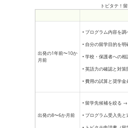
トビタテ！留
• プログラム内容を
• 自分の留学目的を
出発の1年前〜10か
• 学校・保護者への
月前
• 英語力の確認と対策開始
• 費用の試算と奨学
• 留学先候補を絞る
出発の8〜6か月前
• プログラム受入先
• トビタテ申請書（