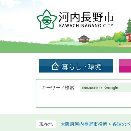
ペ
メ
ー
ニ
ジ
ュ
の
ー
先
を
頭
飛
で
ば
す。
し
て
暮らし・環境
本
文
へ
Google
キーワード検索
カ
ス
タ
ム
検
索
大阪府河内長野市役所
>
各課のペ