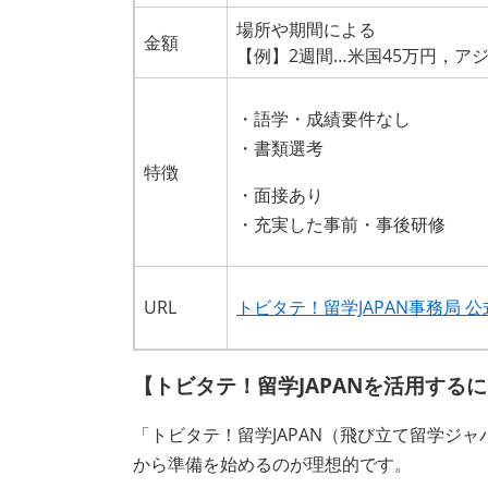
場所や期間による
金額
【例】2週間…米国45万円，アジ
・語学・成績要件なし
・書類選考
特徴
・面接あり
・充実した事前・事後研修
URL
トビタテ！留学JAPAN事務局 公
【トビタテ！留学JAPANを活用する
「トビタテ！留学JAPAN（飛び立て留学ジ
から準備を始めるのが理想的です。