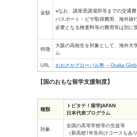
※なお、講座受講場所等までの交通
金額
パスポート・ビザ取得費用、海外旅
必要となる検査料等の費用等は別に
大阪の高校生を対象として、海外大
特徴
ム
URL
おおさかグローバル塾 ～Osaka Globa
【国のおもな留学支援制度】
トビタテ！留学JAPAN
種類
日本代表プログラム
​全国の高等学校等の生徒等
対象
（新高校1年生向けコースもあ