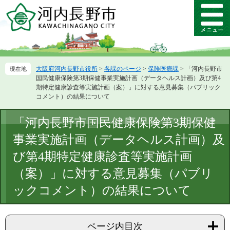
ペ
メ
ー
ニ
メ
ジ
ュ
ニ
の
ー
ュ
先
を
ー
頭
飛
大阪府河内長野市役所
>
各課のページ
>
保険医療課
>
「河内長野市
で
ば
国民健康保険第3期保健事業実施計画（データヘルス計画）及び第4
す。
し
期特定健康診査等実施計画（案）」に対する意見募集（パブリック
て
コメント）の結果について
本
文
本
「河内長野市国民健康保険第3期保健
へ
文
事業実施計画（データヘルス計画）及
び第4期特定健康診査等実施計画
（案）」に対する意見募集（パブリ
ックコメント）の結果について
ページ内目次