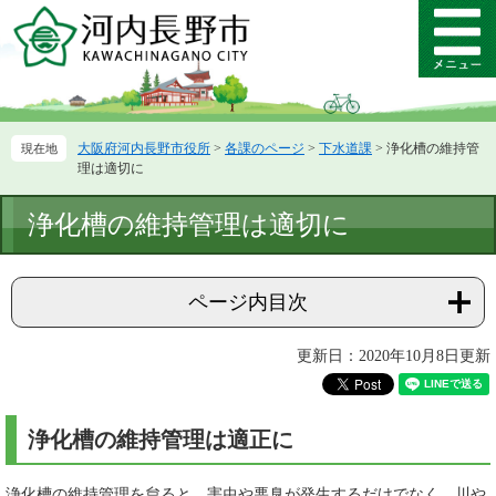
ペ
メ
ー
ニ
メ
ジ
ュ
ニ
の
ー
ュ
先
を
ー
頭
飛
大阪府河内長野市役所
>
各課のページ
>
下水道課
>
浄化槽の維持管
で
ば
理は適切に
す。
し
て
本
浄化槽の維持管理は適切に
本
文
文
へ
ページ内目次
更新日：2020年10月8日更新
浄化槽の維持管理は適正に
浄化槽の維持管理を怠ると、害虫や悪臭が発生するだけでなく、川や