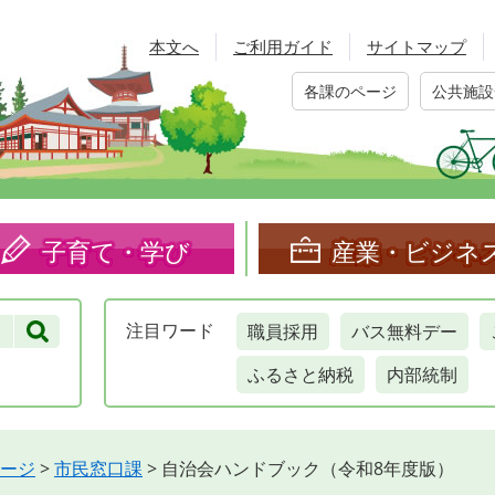
本文へ
ご利用ガイド
サイトマップ
各課のページ
公共施設
子育て・学び
産業・ビジネ
職員採用
バス無料デー
注目
ワード
ふるさと納税
内部統制
ージ
>
市民窓口課
>
自治会ハンドブック（令和8年度版）