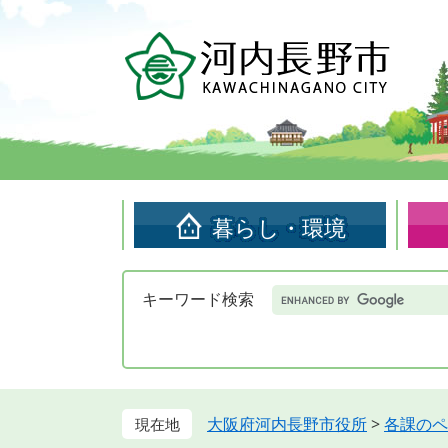
ペ
メ
ー
ニ
ジ
ュ
の
ー
先
を
頭
飛
で
ば
す。
し
て
暮らし・環境
本
文
へ
Google
キーワード検索
カ
ス
タ
ム
検
索
大阪府河内長野市役所
>
各課のペ