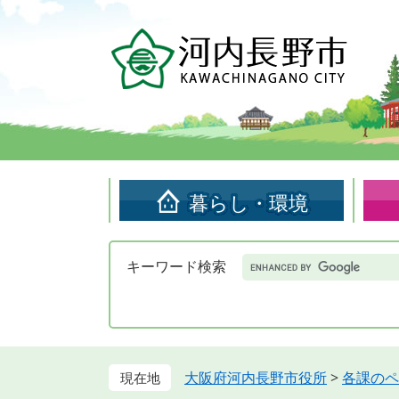
ペ
メ
ー
ニ
ジ
ュ
の
ー
先
を
頭
飛
で
ば
す。
し
て
暮らし・環境
本
文
へ
Google
キーワード検索
カ
ス
タ
ム
検
索
大阪府河内長野市役所
>
各課のペ