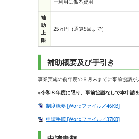
ー利用に係る費用
補
助
25万円（通算5回まで）
上
限
補助概要及び手引き
事業実施の前年度の８月末までに事前協議が
※令和８年度に限り、事前協議なしで本申請
制度概要 [Wordファイル／46KB]
申請手順 [Wordファイル／37KB]
申請書類