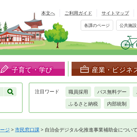
本文へ
ご利用ガイド
サイトマップ
各課のページ
公共施設
子育て・学び
産業・ビジネ
職員採用
バス無料デー
注目
ワード
ふるさと納税
内部統制
ージ
>
市民窓口課
>
自治会デジタル化推進事業補助金につい