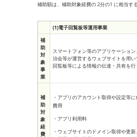
補助額は、補助対象経費の 2分の1 に相当す
(1)電子回覧板等運用事業
補
助
スマートフォン等のアプリケーション
対
治会等が運営するウェブサイトを用い
象
回覧板等による情報の伝達・共有を行
事
業
補
・アプリのアカウント取得や設定等に
助
費用
対
・アプリ利用料
象
経
・ウェブサイトのドメイン取得や更新
費