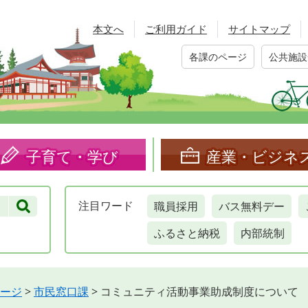
本文へ
ご利用ガイド
サイトマップ
各課のページ
公共施設
子育て・学び
産業・ビジネ
職員採用
バス無料デー
注目
ワード
ふるさと納税
内部統制
ージ
>
市民窓口課
>
コミュニティ活動事業助成制度について