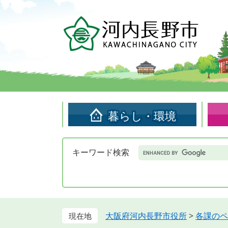
ペ
メ
ー
ニ
ジ
ュ
の
ー
先
を
頭
飛
で
ば
す。
し
て
暮らし・環境
本
文
へ
Google
キーワード検索
カ
ス
タ
ム
検
索
大阪府河内長野市役所
>
各課のペ