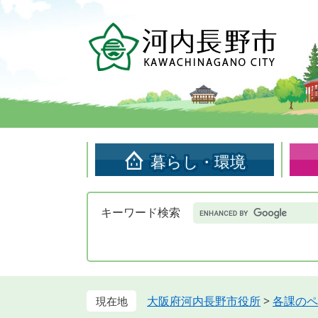
ペ
メ
ー
ニ
ジ
ュ
の
ー
先
を
頭
飛
で
ば
す。
し
て
暮らし・環境
本
文
へ
Google
キーワード検索
カ
ス
タ
ム
検
索
大阪府河内長野市役所
>
各課のペ