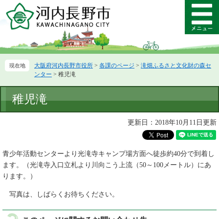
ペ
メ
ー
ニ
メ
ジ
ュ
ニ
の
ー
ュ
先
を
ー
頭
飛
大阪府河内長野市役所
>
各課のページ
>
滝畑ふるさと文化財の森セ
で
ば
ンター
>
稚児滝
す。
し
て
本
稚児滝
本
文
文
へ
更新日：2018年10月11日更新
青少年活動センターより光滝寺キャンプ場方面へ徒歩約40分で到着し
ます。（光滝寺入口立札より川向こう上流（50～100メートル）にあ
ります。）
写真は、しばらくお待ちください。