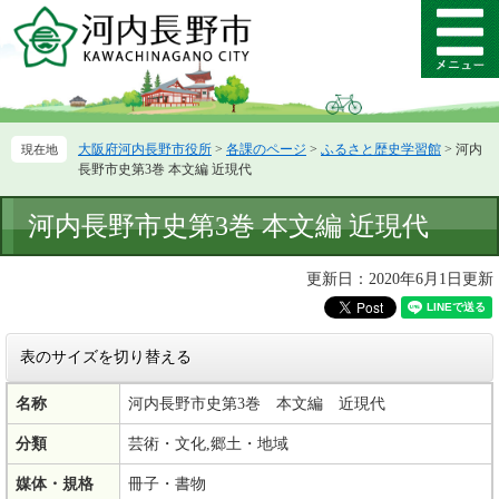
ペ
メ
ー
ニ
メ
ジ
ュ
ニ
の
ー
ュ
先
を
ー
頭
飛
大阪府河内長野市役所
>
各課のページ
>
ふるさと歴史学習館
>
河内
で
ば
長野市史第3巻 本文編 近現代
す。
し
て
本
河内長野市史第3巻 本文編 近現代
本
文
文
へ
更新日：2020年6月1日更新
表のサイズを切り替える
名称
河内長野市史第3巻 本文編 近現代
分類
芸術・文化,郷土・地域
媒体・規格
冊子・書物