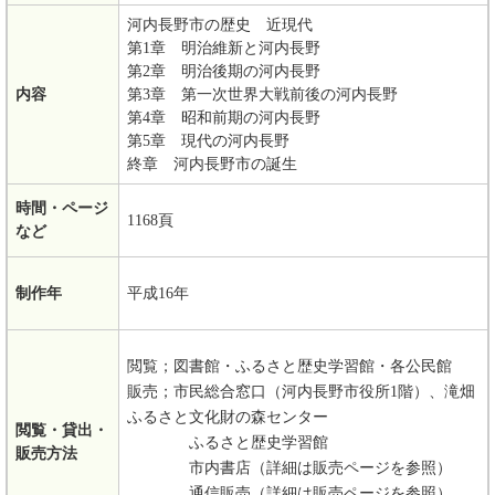
河内長野市の歴史 近現代
第1章 明治維新と河内長野
第2章 明治後期の河内長野
内容
第3章 第一次世界大戦前後の河内長野
第4章 昭和前期の河内長野
第5章 現代の河内長野
終章 河内長野市の誕生
時間・ページ
1168頁
など
制作年
平成16年
閲覧；図書館・ふるさと歴史学習館・各公民館
販売；市民総合窓口（河内長野市役所1階）、滝畑
ふるさと文化財の森センター
閲覧・貸出・
ふるさと歴史学習館
販売方法
市内書店（詳細は販売ページを参照）
通信販売（詳細は販売ページを参照）