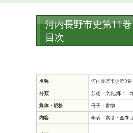
本
河内長野市史第11
文
目次
名称
河内長野市史第9巻
分類
芸術・文化,郷土・
媒体・規格
冊子・書物
内容
年表・索引・全巻