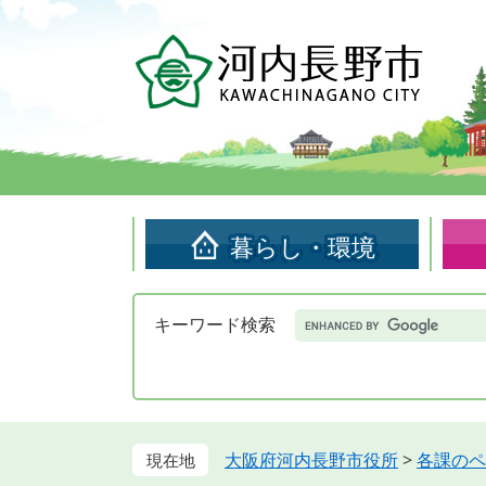
ペ
メ
ー
ニ
ジ
ュ
の
ー
先
を
頭
飛
で
ば
す。
し
て
暮らし・環境
本
文
へ
Google
キーワード検索
カ
ス
タ
ム
検
索
大阪府河内長野市役所
>
各課のペ