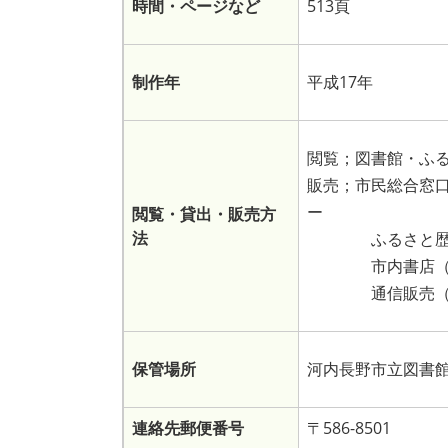
時間・ページなど
513頁
制作年
平成17年
閲覧；図書館・ふ
販売；市民総合窓
ー
閲覧・貸出・販売方
法
ふるさと歴史
市内書店（詳細
通信販売（詳細は
保管場所
河内長野市立図書
連絡先郵便番号
〒586-8501