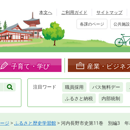
本文へ
ご利用ガイド
サイトマップ
各課のページ
公共施設
子育て・学び
産業・ビジネ
職員採用
バス無料デー
注目
ワード
ふるさと納税
内部統制
ージ
>
ふるさと歴史学習館
>
河内長野市史第11巻 別編3 