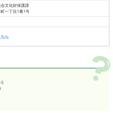
員会文化財保護課
町一丁目1番1号
こちら
-5
0