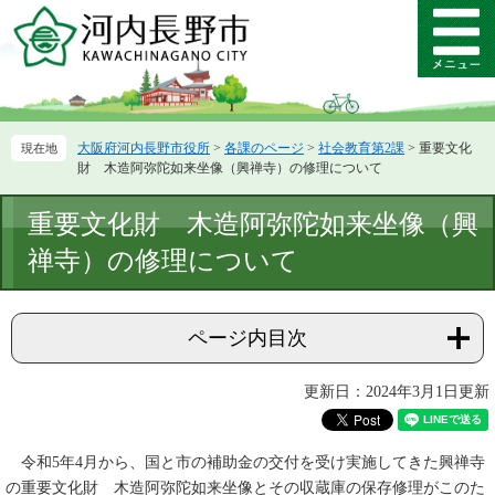
ペ
メ
ー
ニ
メ
ジ
ュ
ニ
の
ー
ュ
先
を
ー
頭
飛
大阪府河内長野市役所
>
各課のページ
>
社会教育第2課
>
重要文化
で
ば
財 木造阿弥陀如来坐像（興禅寺）の修理について
す。
し
て
本
重要文化財 木造阿弥陀如来坐像（興
本
文
文
禅寺）の修理について
へ
ページ内目次
更新日：2024年3月1日更新
令和5年4月から、国と市の補助金の交付を受け実施してきた興禅寺
の重要文化財 木造阿弥陀如来坐像とその収蔵庫の保存修理がこのた