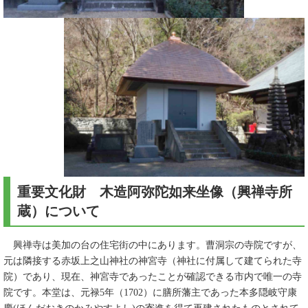
重要文化財 木造阿弥陀如来坐像（興禅寺所
蔵）について
興禅寺は美加の台の住宅街の中にあります。曹洞宗の寺院ですが、
元は隣接する赤坂上之山神社の神宮寺（神社に付属して建てられた寺
院）であり、現在、神宮寺であったことが確認できる市内で唯一の寺
院です。本堂は、元禄5年（1702）に膳所藩主であった本多隠岐守康