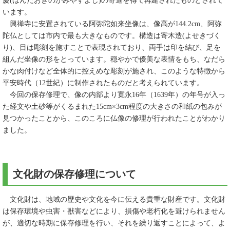
慶(ほんだおきのかみやすよし)の寄進を得て再建されたものとされて
います。
興禅寺に安置されている阿弥陀如来坐像は、像高が144.2cm、阿弥
陀仏としては市内で最も大きなものです。構造は寄木造(よせきづく
り)、目は彫刻を施すことで表現されており、両手は印を結び、足を
組んだ坐像の形をとっています。穏やかで優美な表情をもち、なだら
かな肉付けなど全体的に控えめな彫刻が施され、このような特徴から
平安時代（12世紀）に制作されたものだと考えられています。
今回の保存修理で、像の内部より寛永16年（1639年）の年号が入っ
た経文や土砂等がくるまれた15cm×3cm程度の大きさの和紙の包みが
見つかったことから、このころに仏像の修理が行われたことがわかり
ました。
文化財の保存修理について
文化財は、地域の歴史や文化を今に伝える貴重な財産です。文化財
は保存環境や虫害・獣害などにより、損傷や老朽化を避けられません
が、適切な時期に保存修理を行い、それを繰り返すことによって、よ