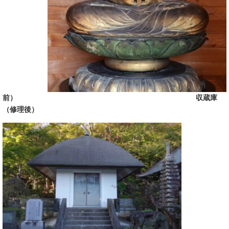
前）
収蔵庫
（修理後）