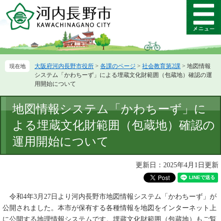
ペ
メ
ー
ニ
メ
ジ
ュ
ニ
の
ー
ュ
先
を
ー
頭
飛
大阪府河内長野市役所
>
各課のページ
>
社会教育第2課
>
地図情報
で
ば
システム「かわちーず」による埋蔵文化財範囲（包蔵地）確認の運
す。
し
用開始について
て
本
本
地図情報システム「かわちーず」に
文
文
へ
よる埋蔵文化財範囲（包蔵地）確認の
運用開始について
更新日：2025年4月1日更新
令和4年3月27日より河内長野市地図情報システム「かわちーず」が
公開されました。本市が保有する各種情報を地図をインターネット上
に公開する地理情報システムです。埋蔵文化財範囲（包蔵地）もご覧