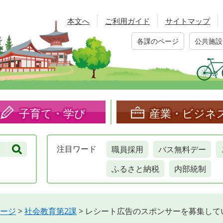
本文へ
ご利用ガイド
サイトマップ
各課のページ
公共施設
子育て・学び
産業・ビジネ
職員採用
バス無料デー
注目
ワード
ふるさと納税
内部統制
ージ
>
社会教育第2課
>
レシート広告のスポンサーを募集して