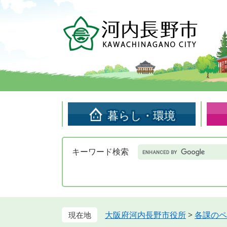
ペ
メ
ー
ニ
ジ
ュ
の
ー
先
を
頭
飛
で
ば
す。
し
て
暮らし・環境
本
文
へ
Google
キーワード検索
カ
ス
タ
ム
検
索
大阪府河内長野市役所
>
各課のペ