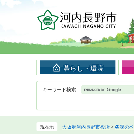
ペ
メ
ー
ニ
ジ
ュ
の
ー
先
を
頭
飛
で
ば
す。
し
て
暮らし・環境
本
文
へ
Google
キーワード検索
カ
ス
タ
ム
検
索
大阪府河内長野市役所
>
各課のペ