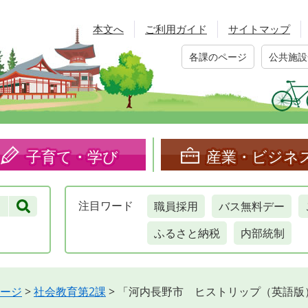
本文へ
ご利用ガイド
サイトマップ
各課のページ
公共施設
子育て・学び
産業・ビジネ
職員採用
バス無料デー
注目
ワード
ふるさと納税
内部統制
ージ
>
社会教育第2課
>
「河内長野市 ヒストリップ（英語版