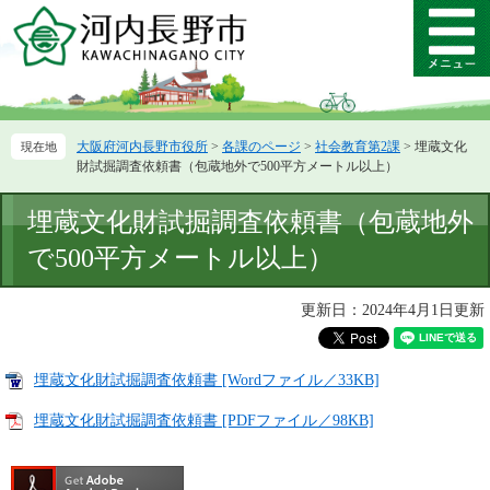
ペ
メ
ー
ニ
メ
ジ
ュ
ニ
の
ー
ュ
先
を
ー
頭
飛
大阪府河内長野市役所
>
各課のページ
>
社会教育第2課
>
埋蔵文化
で
ば
財試掘調査依頼書（包蔵地外で500平方メートル以上）
す。
し
て
本
埋蔵文化財試掘調査依頼書（包蔵地外
本
文
文
で500平方メートル以上）
へ
更新日：2024年4月1日更新
埋蔵文化財試掘調査依頼書 [Wordファイル／33KB]
埋蔵文化財試掘調査依頼書 [PDFファイル／98KB]