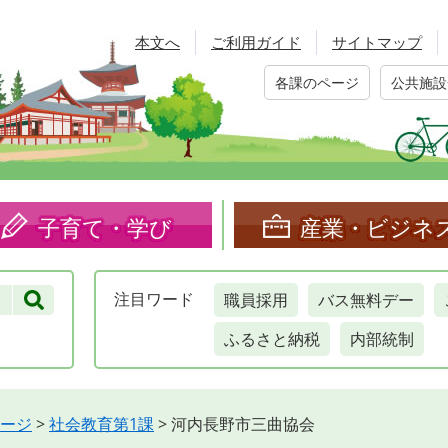
本文へ
ご利用ガイド
サイトマップ
各課のページ
公共施設
子育て・学び
産業・ビジネ
職員採用
バス無料デー
注目
ワード
ふるさと納税
内部統制
ージ
>
社会教育第1課
>
河内長野市三曲協会