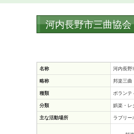
本
河内長野市三曲協会
文
名称
河内長野
略称
邦楽三曲
種類
ボランテ
分類
娯楽・レ
主な活動場所
ラブリー