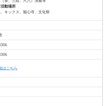
楽（箏、三絃、尺八）演奏等
な活動場所
記、キックス、観心寺、文化祭
市
8306
8306
信はこちら