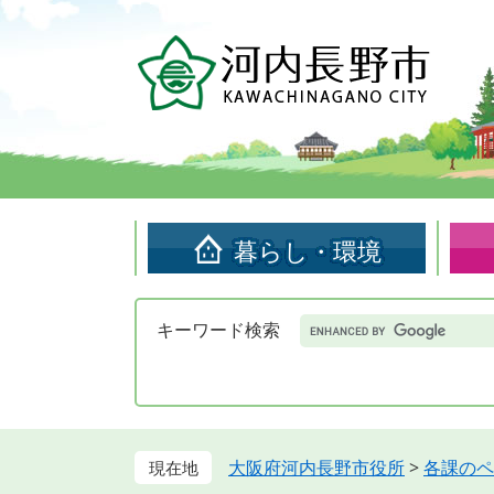
ペ
メ
ー
ニ
ジ
ュ
の
ー
先
を
頭
飛
で
ば
す。
し
て
暮らし・環境
本
文
へ
Google
キーワード検索
カ
ス
タ
ム
検
索
大阪府河内長野市役所
>
各課のペ