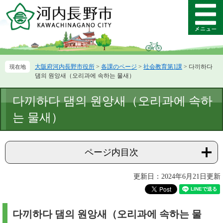
ペ
メ
ー
ニ
メ
ジ
ュ
ニ
の
ー
ュ
先
を
ー
頭
飛
大阪府河内長野市役所
>
各課のページ
>
社会教育第1課
>
다끼하다
で
ば
댐의 원앙새（오리과에 속하는 물새）
す。
し
て
本
다끼하다 댐의 원앙새（오리과에 속하
本
文
文
는 물새）
へ
ページ内目次
更新日：2024年6月21日更新
다끼하다 댐의 원앙새（오리과에 속하는 물