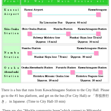
There is a bus that runs from Kawachinagano Station to the City Hall. Please
go to the #1 bus platform, and get on the bus (For City Hall) or 「市役所行
き」 in Japanese. (Time to City Hall-10 min)
There are also "Mockle community buses"which connect to Mikanodai