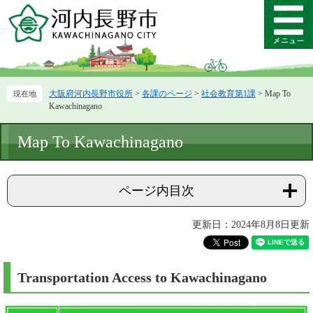
ペ
メ
ー
ニ
メ
ジ
ュ
ニ
の
ー
ュ
先
を
ー
頭
飛
大阪府河内長野市役所
>
各課のページ
>
社会教育第1課
>
Map To
で
ば
Kawachinagano
す。
し
て
本
Map To Kawachinagano
本
文
文
へ
ページ内目次
更新日：2024年8月8日更新
Transportation Access to Kawachinagano