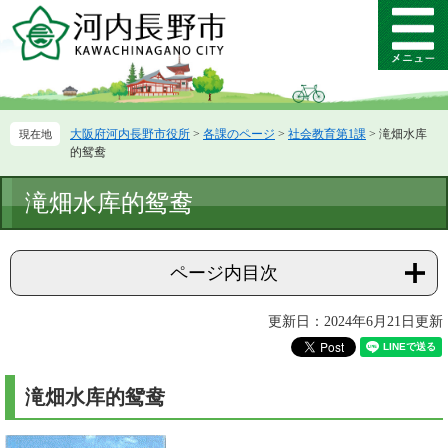
ペ
メ
ー
ニ
メ
ジ
ュ
ニ
の
ー
ュ
先
を
ー
頭
飛
大阪府河内長野市役所
>
各課のページ
>
社会教育第1課
>
滝畑水库
で
ば
的鸳鸯
す。
し
て
本
滝畑水库的鸳鸯
本
文
文
へ
ページ内目次
更新日：2024年6月21日更新
滝畑水库的鸳鸯