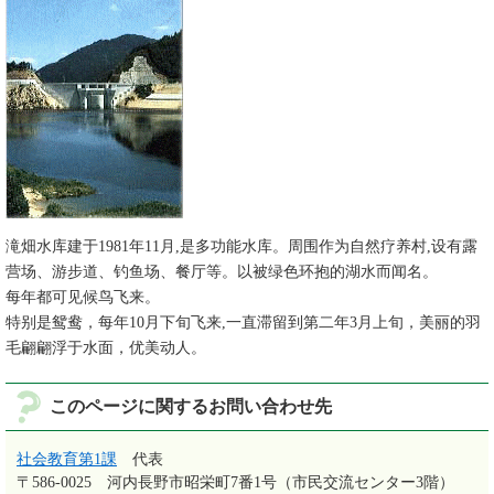
滝畑水库建于1981年11月,是多功能水库。周围作为自然疗养村,设有露
营场、游步道、钓鱼场、餐厅等。以被绿色环抱的湖水而闻名。
每年都可见候鸟飞来。
特别是鸳鸯，每年10月下旬飞来,一直滞留到第二年3月上旬，美丽的羽
毛翩翩浮于水面，优美动人。
このページに関するお問い合わせ先
社会教育第1課
代表
〒586-0025
河内長野市昭栄町7番1号（市民交流センター3階）