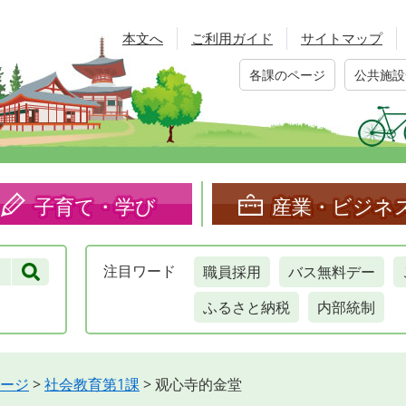
本文へ
ご利用ガイド
サイトマップ
各課のページ
公共施設
子育て・学び
産業・ビジネ
職員採用
バス無料デー
注目
ワード
ふるさと納税
内部統制
ージ
>
社会教育第1課
>
观心寺的金堂