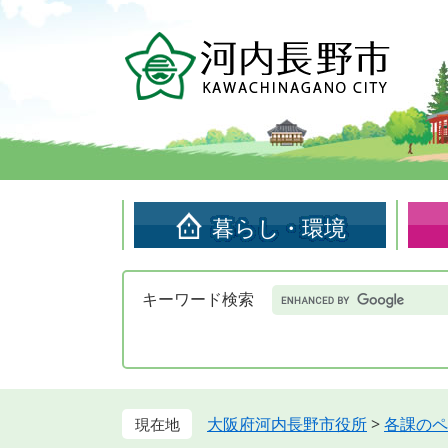
ペ
メ
ー
ニ
ジ
ュ
の
ー
先
を
頭
飛
で
ば
す。
し
て
暮らし・環境
本
文
へ
Google
キーワード検索
カ
ス
タ
ム
検
索
大阪府河内長野市役所
>
各課のペ