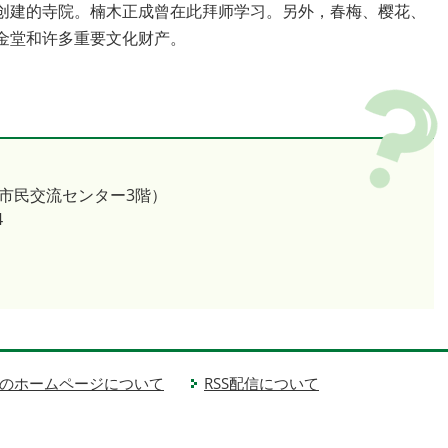
弟子实惠创建的寺院。楠木正成曾在此拜师学习。另外，春梅、樱花、
金堂和许多重要文化财产。
（市民交流センター3階）
4
のホームページについて
RSS配信について