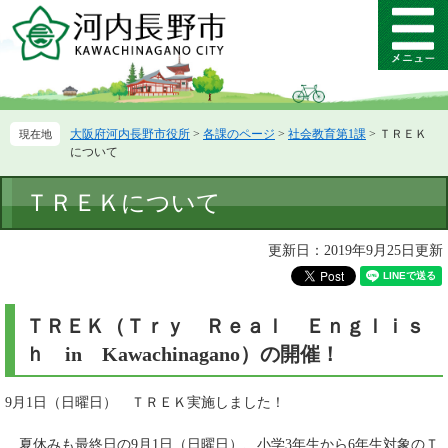
ペ
メ
ー
ニ
メ
ジ
ュ
ニ
の
ー
ュ
先
を
ー
頭
飛
大阪府河内長野市役所
>
各課のページ
>
社会教育第1課
>
ＴＲＥＫ
で
ば
について
す。
し
て
本
ＴＲＥＫについて
本
文
文
へ
更新日：2019年9月25日更新
ＴＲＥＫ（Ｔｒｙ Ｒｅａｌ Ｅｎｇｌｉｓ
ｈ in Kawachinagano）の開催！
9月1日（日曜日） ＴＲＥＫ実施しました！
夏休みも最終日の9月1日（日曜日）、小学3年生から6年生対象のＴ