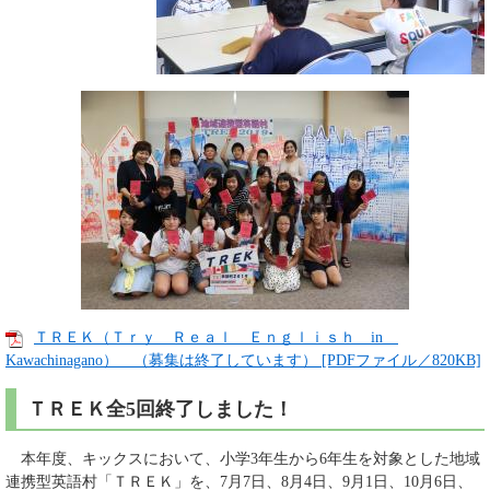
ＴＲＥＫ（Ｔｒｙ Ｒｅａｌ Ｅｎｇｌｉｓｈ in
Kawachinagano） （募集は終了しています） [PDFファイル／820KB]
ＴＲＥＫ全5回終了しました！
本年度、キックスにおいて、小学3年生から6年生を対象とした地域
連携型英語村「ＴＲＥＫ」を、7月7日、8月4日、9月1日、10月6日、