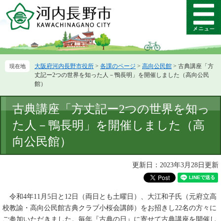
ペ
メ
ー
ニ
メ
ジ
ュ
ニ
の
ー
ュ
先
を
ー
頭
飛
大阪府河内長野市役所
>
各課のページ
>
高向公民館
>
古典講座「方
で
ば
丈記ー2つの世界を知った人－鴨長明」を開催しました（高向公民
す。
し
館）
て
本
本
古典講座「方丈記ー2つの世界を知っ
文
文
へ
た人－鴨長明」を開催しました（高
向公民館）
更新日：2023年3月28日更新
令和4年11月5日と12日（両日とも土曜日）、
大江和子氏（元府立高
校教諭・高向公民館古典クラブ小桜会講師）をお招きし
22名の方々に
ご参加いただきました
。
毎年『古典の日』に寄せて古典講座を
開催し