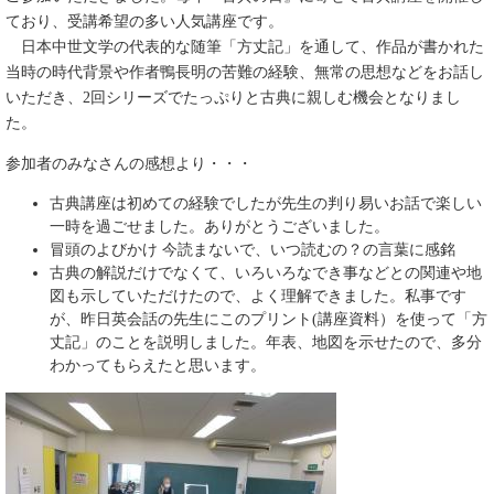
ており、受講希望の多い人気講座です。
日本中世文学の代表的な随筆「方丈記」を通して、作品が書かれた
当時の時代背景や作者鴨長明の苦難の経験、無常の思想などをお話し
いただき、
2回シリーズでたっぷりと古典に親しむ機会となりまし
た。
参加者のみなさんの感想より・・・
古典講座は初めての経験でしたが先生の判り易いお話で楽しい
一時を過ごせました。ありがとうございました。
冒頭のよびかけ 今読まないで、いつ読むの？の言葉に感銘
古典の解説だけでなくて、いろいろなでき事などとの関連や地
図も示していただけたので、よく理解できました。私事です
が、昨日英会話の先生にこのプリント(講座資料）を使って「方
丈記」のことを説明しました。年表、地図を示せたので、多分
わかってもらえたと思います。