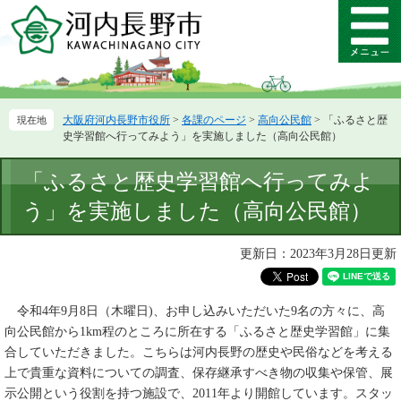
ペ
メ
ー
ニ
メ
ジ
ュ
ニ
の
ー
ュ
先
を
ー
頭
飛
大阪府河内長野市役所
>
各課のページ
>
高向公民館
>
「ふるさと歴
で
ば
史学習館へ行ってみよう」を実施しました（高向公民館）
す。
し
て
本
「ふるさと歴史学習館へ行ってみよ
本
文
文
う」を実施しました（高向公民館）
へ
更新日：2023年3月28日更新
令和4
年9月8日（木曜日)、お申し込みいただいた
9名の方々に、
高
向公民館から1
km
程のところに所在する
「ふるさと歴史学習館」に集
合していただきました。こちらは
河内長野の歴史や民俗などを考える
上で貴重な資料についての調査、保存継承すべき物の収集や保管、展
示公開という役割を持つ施設で、2011年より開館しています。スタッ