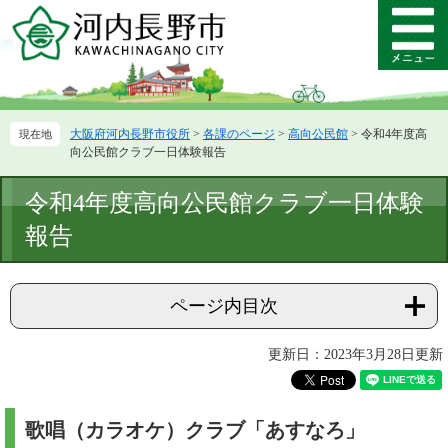
ペ
メ
ー
ニ
メ
ジ
ュ
ニ
の
ー
ュ
先
を
ー
頭
飛
大阪府河内長野市役所
>
各課のページ
>
高向公民館
>
令和4年度高
で
ば
向公民館クラブ一日体験報告
す。
し
て
本
令和4年度高向公民館クラブ一日体験
本
文
文
報告
へ
ページ内目次
更新日：2023年3月28日更新
歌唱（カラオケ）クラブ「あすなろ」