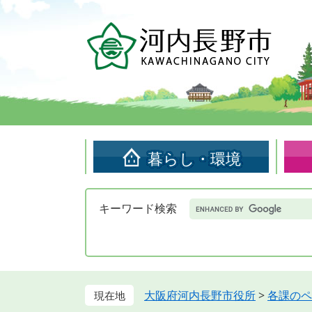
ペ
メ
ー
ニ
ジ
ュ
の
ー
先
を
頭
飛
で
ば
す。
し
て
暮らし・環境
本
文
へ
Google
キーワード検索
カ
ス
タ
ム
検
索
大阪府河内長野市役所
>
各課のペ