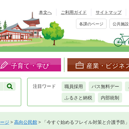
本文へ
ご利用ガイド
サイトマップ
各課のページ
公共施設
子育て・学び
産業・ビジネ
職員採用
バス無料デー
注目
ワード
ふるさと納税
内部統制
ージ
>
高向公民館
>
「今すぐ始めるフレイル対策と介護予防」