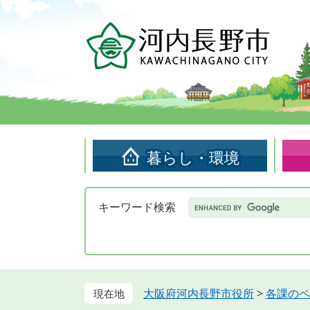
ペ
メ
ー
ニ
ジ
ュ
の
ー
先
を
頭
飛
で
ば
す。
し
て
暮らし・環境
本
文
へ
Google
キーワード検索
カ
ス
タ
ム
検
索
大阪府河内長野市役所
>
各課のペ