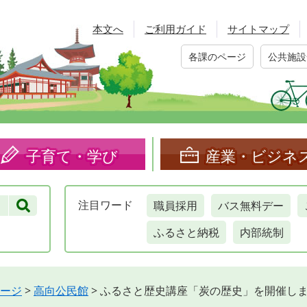
本文へ
ご利用ガイド
サイトマップ
各課のページ
公共施設
子育て・学び
産業・ビジネ
職員採用
バス無料デー
注目
ワード
ふるさと納税
内部統制
ージ
>
高向公民館
>
ふるさと歴史講座「炭の歴史」を開催し