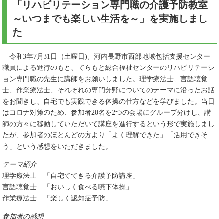
「リハビリテーション専門職の介護予防教室
～いつまでも楽しい生活を～」を実施しまし
た
令和3
年7月31日（土曜日)、
河内長野市西部地域包括支援センター
職員による進行のもと、てらもと総合福祉センターのリハビリテーシ
ョン専門職の先生に講師をお願いしました。理学療法士、言語聴覚
士、作業療法士、それぞれの専門分野についてのテーマに沿ったお話
をお聞きし、自宅でも実践できる体操の仕方などを学びました。当日
はコロナ対策のため、参加者20名
を2つの会場にグループ分けし、講
師の方々に移動していただいて講座を進行するという形で実施しまし
たが、参加者のほとんどの方より「よく理解できた」「活用できそ
う」という感想をいただきました。
テーマ紹介
理学療法士 「自宅でできる介護予防講座」
言語聴覚士 「おいしく食べる嚥下体操」
作業療法士 「楽しく認知症予防」
参加者の感想