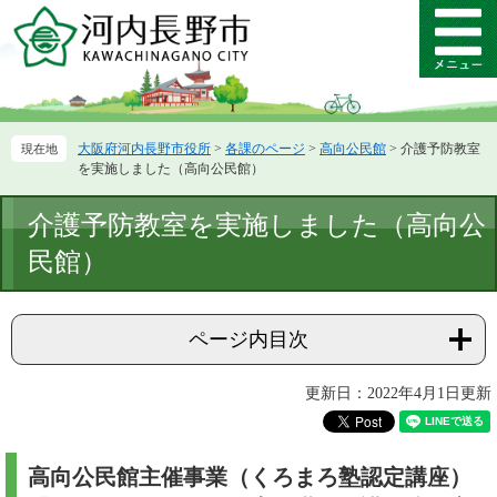
ペ
メ
ー
ニ
メ
ジ
ュ
ニ
の
ー
ュ
先
を
ー
頭
飛
大阪府河内長野市役所
>
各課のページ
>
高向公民館
>
介護予防教室
で
ば
を実施しました（高向公民館）
す。
し
て
本
介護予防教室を実施しました（高向公
本
文
文
民館）
へ
ページ内目次
更新日：2022年4月1日更新
高向公民館主催事業（くろまろ塾認定講座）