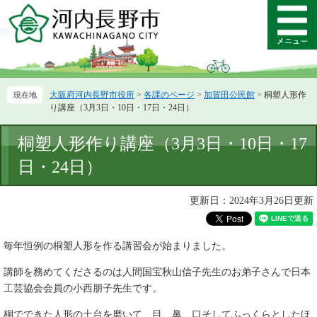
ペ
メ
ー
ニ
メ
ジ
ュ
ニ
の
ー
ュ
先
を
ー
頭
飛
大阪府河内長野市役所
>
各課のページ
>
加賀田公民館
>
桐塑人形作
で
ば
り講座（3月3日・10日・17日・24日）
す。
し
て
本
桐塑人形作り講座（3月3日・10日・17
本
文
文
日・24日）
へ
更新日：2024年3月26日更新
毎年恒例の桐塑人形を作る講習会が始まりました。
講師を務めてくださるのは人間国宝秋山信子先生のお弟子さんで日本
工芸協会会員の小西朋子先生です。
桐でできた人形の土台を磨いて、目、鼻、口そしてふっくらとしたほ