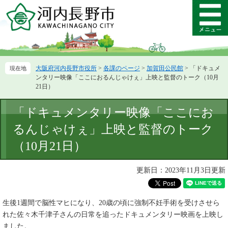
ペ
メ
ー
ニ
メ
ジ
ュ
ニ
の
ー
ュ
先
を
ー
頭
飛
大阪府河内長野市役所
>
各課のページ
>
加賀田公民館
>
「ドキュメ
で
ば
ンタリー映像「ここにおるんじゃけぇ」上映と監督のトーク（10月
す。
し
21日）
て
本
本
「ドキュメンタリー映像「ここにお
文
文
へ
るんじゃけぇ」上映と監督のトーク
（10月21日）
更新日：2023年11月3日更新
生後1週間で脳性マヒになり、20歳の頃に強制不妊手術を受けさせら
れた佐々木千津子さんの日常を追ったドキュメンタリー映画を上映し
ました。