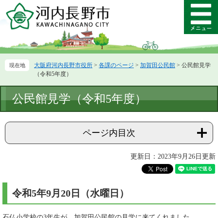
ペ
メ
ー
ニ
メ
ジ
ュ
ニ
の
ー
ュ
先
を
ー
頭
飛
大阪府河内長野市役所
>
各課のページ
>
加賀田公民館
>
公民館見学
で
ば
（令和5年度）
す。
し
て
本
公民館見学（令和5年度）
本
文
文
へ
ページ内目次
更新日：2023年9月26日更新
令和5年9月20日（水曜日）
石仏小学校の3年生が、加賀田公民館の見学に来てくれました。