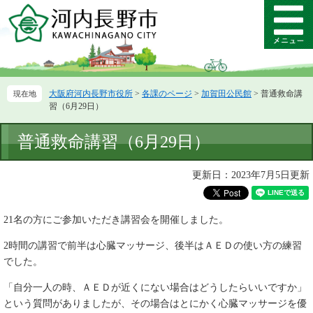
ペ
メ
ー
ニ
メ
ジ
ュ
ニ
の
ー
ュ
先
を
ー
頭
飛
大阪府河内長野市役所
>
各課のページ
>
加賀田公民館
>
普通救命講
で
ば
習（6月29日）
す。
し
て
本
普通救命講習（6月29日）
本
文
文
へ
更新日：2023年7月5日更新
21名の方にご参加いただき講習会を開催しました。
2時間の講習で前半は心臓マッサージ、後半はＡＥＤの使い方の練習
でした。
「自分一人の時、ＡＥＤが近くにない場合はどうしたらいいですか」
という質問がありましたが、その場合はとにかく心臓マッサージを優