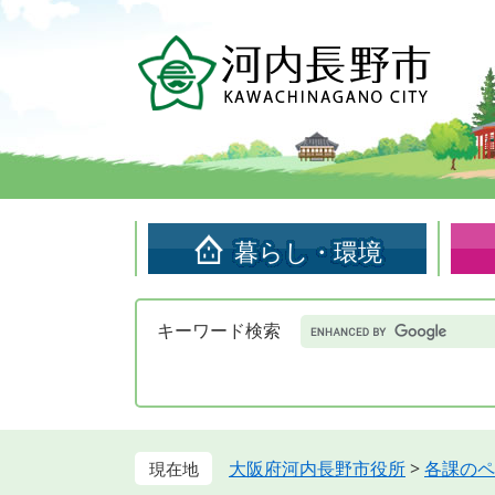
ペ
メ
ー
ニ
ジ
ュ
の
ー
先
を
頭
飛
で
ば
す。
し
て
暮らし・環境
本
文
へ
Google
キーワード検索
カ
ス
タ
ム
検
索
大阪府河内長野市役所
>
各課のペ