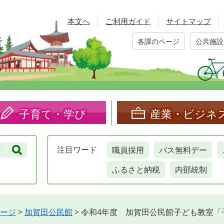
本文へ
ご利用ガイド
サイトマップ
各課のページ
公共施設
子育て・学び
産業・ビジネ
職員採用
バス無料デー
注目
ワード
ふるさと納税
内部統制
ージ
>
加賀田公民館
>
令和4年度 加賀田公民館子ども教室「