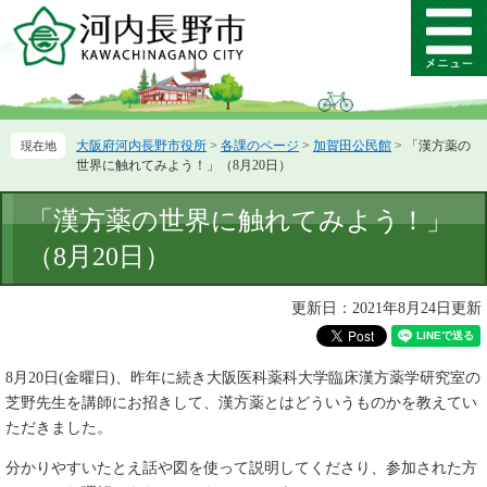
ペ
メ
ー
ニ
メ
ジ
ュ
ニ
の
ー
ュ
先
を
ー
頭
飛
大阪府河内長野市役所
>
各課のページ
>
加賀田公民館
>
「漢方薬の
で
ば
世界に触れてみよう！」（8月20日）
す。
し
て
本
「漢方薬の世界に触れてみよう！」
本
文
文
（8月20日）
へ
更新日：2021年8月24日更新
8月20日(金曜日)、昨年に続き大阪医科薬科大学臨床漢方薬学研究室の
芝野先生を講師にお招きして、漢方薬とはどういうものかを教えてい
ただきました。
分かりやすいたとえ話や図を使って説明してくださり、参加された方