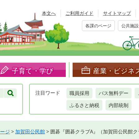
本文へ
ご利用ガイド
サイトマップ
各課のページ
公共施設
子育て・学び
産業・ビジネ
職員採用
バス無料デー
注目
ワード
ふるさと納税
内部統制
ージ
>
加賀田公民館
>
囲碁『囲碁クラブA』（加賀田公民館ク