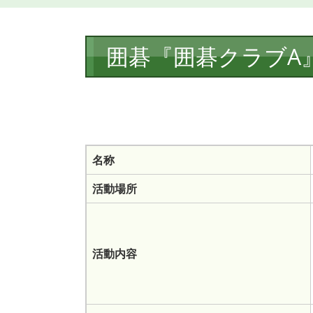
本
囲碁『囲碁クラブA
文
名称
活動場所
活動内容