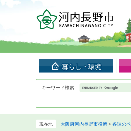
ペ
メ
ー
ニ
ジ
ュ
の
ー
先
を
頭
飛
で
ば
す。
し
て
暮らし・環境
本
文
へ
Google
キーワード検索
カ
ス
タ
ム
検
索
大阪府河内長野市役所
>
各課のペ