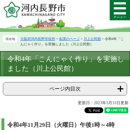
ペ
メ
ー
ニ
メ
ジ
ュ
ニ
の
ー
ュ
先
を
ー
頭
飛
大阪府河内長野市役所
>
各課のページ
>
川上公民館
>
令和4年「こ
で
ば
んにゃく作り」を実施しました（川上公民館）
す。
し
て
本
令和4年「こんにゃく作り」を実施し
本
文
文
ました（川上公民館）
へ
ページ内目次
更新日：2023年3月31日更新
令和4年11月29日（火曜日）午後1時～4時