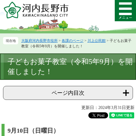
ペ
メ
ー
ニ
メ
ジ
ュ
ニ
の
ー
ュ
先
を
ー
頭
飛
大阪府河内長野市役所
>
各課のページ
>
川上公民館
>
子どもお菓子
で
ば
教室（令和5年9月）を開催しました！
す。
し
て
本
子どもお菓子教室（令和5年9月）を開
本
文
文
催しました！
へ
ページ内目次
更新日：2024年3月31日更新
9月10日（日曜日）