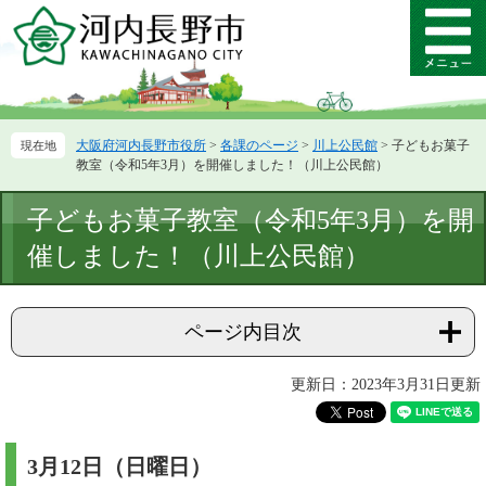
ペ
メ
ー
ニ
メ
ジ
ュ
ニ
の
ー
ュ
先
を
ー
頭
飛
大阪府河内長野市役所
>
各課のページ
>
川上公民館
>
子どもお菓子
で
ば
教室（令和5年3月）を開催しました！（川上公民館）
す。
し
て
本
子どもお菓子教室（令和5年3月）を開
本
文
文
催しました！（川上公民館）
へ
ページ内目次
更新日：2023年3月31日更新
3月12日（日曜日）