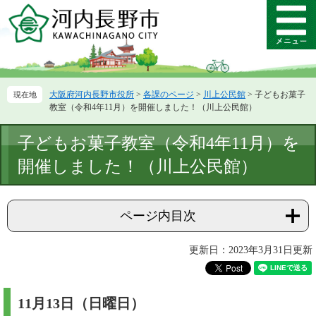
ペ
メ
ー
ニ
メ
ジ
ュ
ニ
の
ー
ュ
先
を
ー
頭
飛
大阪府河内長野市役所
>
各課のページ
>
川上公民館
>
子どもお菓子
で
ば
教室（令和4年11月）を開催しました！（川上公民館）
す。
し
て
本
子どもお菓子教室（令和4年11月）を
本
文
文
開催しました！（川上公民館）
へ
ページ内目次
更新日：2023年3月31日更新
11月13日（日曜日）