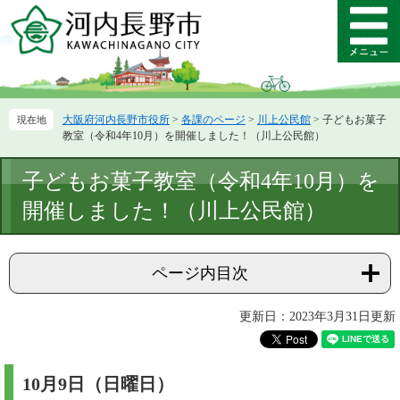
ペ
メ
ー
ニ
メ
ジ
ュ
ニ
の
ー
ュ
先
を
ー
頭
飛
大阪府河内長野市役所
>
各課のページ
>
川上公民館
>
子どもお菓子
で
ば
教室（令和4年10月）を開催しました！（川上公民館）
す。
し
て
本
子どもお菓子教室（令和4年10月）を
本
文
文
開催しました！（川上公民館）
へ
ページ内目次
更新日：2023年3月31日更新
10月9日（日曜日）