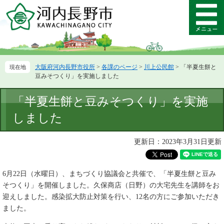
ペ
メ
ー
ニ
メ
ジ
ュ
ニ
の
ー
ュ
先
を
ー
頭
飛
大阪府河内長野市役所
>
各課のページ
>
川上公民館
>
「半夏生餅と
で
ば
豆みそつくり」を実施しました
す。
し
て
本
「半夏生餅と豆みそつくり」を実施
本
文
文
しました
へ
更新日：2023年3月31日更新
6月22日（水曜日）、まちづくり協議会と共催で、「半夏生餅と豆み
そつくり」を開催しました。久保商店（日野）の大宅先生を講師をお
迎えしました。感染拡大防止対策を行い、12名の方にご参加いただき
ました。