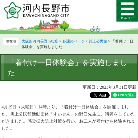
ペ
メ
ー
ニ
メ
ジ
ュ
ニ
の
ー
ュ
先
を
ー
頭
飛
大阪府河内長野市役所
>
各課のページ
>
川上公民館
>
「着付け一日
で
ば
体験会」を実施しました
す。
し
て
本
「着付け一日体験会」を実施しまし
本
文
文
た
へ
更新日：2023年3月31日更新
4月19日（火曜日）14時より、「着付け一日体験会」を開催しまし
た。川上公民館活動団体「すいせん」の野口先生に、講師をしていた
だきました。感染拡大防止対策を行い、お二人が着付けを体験されま
した。